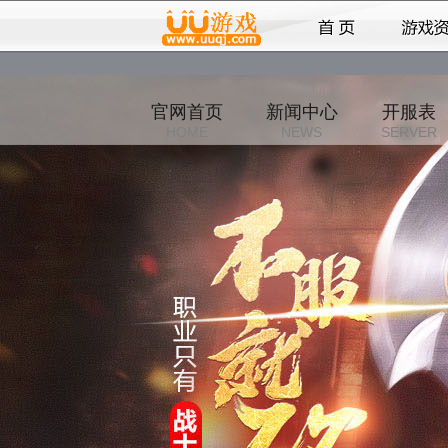
官网首页
新闻中心
开服表
HOME
NEWS
SERVER