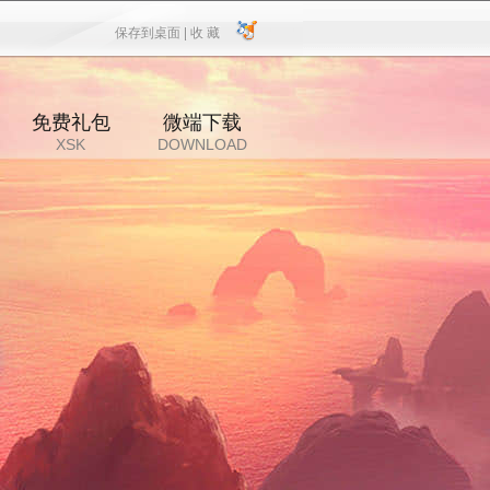
保存到桌面 |
收 藏
保存到桌面
|
收 藏
免费礼包
微端下载
XSK
DOWNLOAD